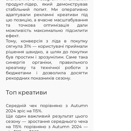
продукт-лідер, який демонстрував
стабільний попит. Ми оперативно
адаптували рекламні креативи під
цю позицію, а вчасне масштабування
та точкова оптимізація дали
можливість максимально підсилити
ефект.
Тому, конверсія з ліда в покупку
сягнула 31% — користувачі приймали
рішення швидко, а шлях до покупки
був простим і зрозумілим. Саме така
синергія органіки, правильного
креативу та технічної роботи з
бюджетами і дозволила досягти
рекордних показників сезону.
Tоп креативи
Середній чек порівняно з Autumn
2024 зріс на 115%.
Ще один важливий результат цього
сезону — зростання середнього чека
на 115% порівняно з Autumn 2024 —