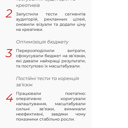
креативів
2
Запустили тести сегментів
аудиторій, рекламних цілей,
оновили візуали та додали ціну
на креативи.
Оптимізація бюджету
3
Перерозподілили витрати,
сфокусували бюджет на зв’язках,
які давали найкращі результати,
та поступово їх масштабували.
Постійні тести та корекція
зв’язок
4
Працювали поетапно:
оперативно коригували
налаштування, масштабували
сильні зв’язки, вимикали
неефективні, завдяки чому
показники стабільно росли.