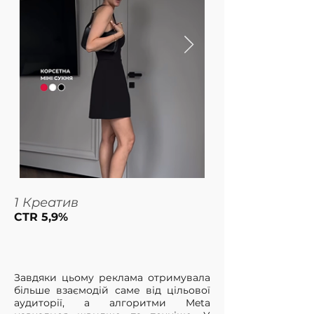
1 Креатив
2 Креатив
CTR 5,9%
CTR 4,4%
Завдяки цьому реклама отримувала
більше взаємодій саме від цільової
аудиторії, а алгоритми Meta