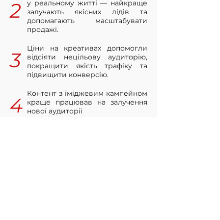
2
у реальному житті — найкраще
залучають якісних лідів та
допомагають масштабувати
продажі.
Ціни на креативах допомогли
3
відсіяти нецільову аудиторію,
покращити якість трафіку та
підвищити конверсію.
Контент з іміджевим кампейном
4
краще працював на залучення
нової аудиторії
та підписників.
Фактори успіху
Сильні креативи та відчуття
візуалу
Акцент робився на стилістиці,