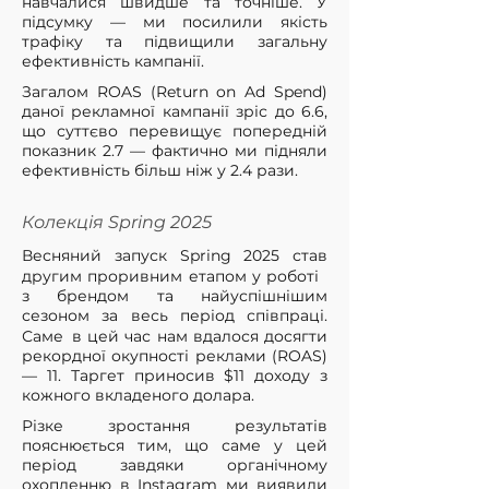
навчалися швидше та точніше. У
підсумку — ми посилили якість
трафіку та підвищили загальну
ефективність кампанії.
Загалом ROAS (Return on Ad Spend)
даної рекламної кампанії зріс до 6.6,
що суттєво перевищує попередній
показник 2.7 — фактично ми підняли
ефективність більш ніж у 2.4 рази.
Колекція Spring 2025
Весняний запуск Spring 2025 став
другим проривним етапом у роботі
з брендом та найуспішнішим
сезоном за весь період співпраці.
Саме в цей час нам вдалося досягти
рекордної окупності реклами (ROAS)
— 11. Таргет приносив $11 доходу з
кожного вкладеного долара.
Різке зростання результатів
пояснюється тим, що саме у цей
період завдяки органічному
охопленню в Instagram ми виявили