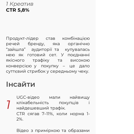
1 Креатив
2 Креатив
CTR 5,8%
CTR 4,4%
Продукт-лідер став комбінацією
речей бренду, яка органічно
“зайшла” аудиторії та купувалась
нею як готовий сет. У поєднанні
якісного трафіку та високою
конверсією у покупку – це дало
суттєвий стрибок у середньому чеку.
Інсайти
UGC-відео мали найвищу
1
клікабельність покупців і
найдешевший трафік.
CTR сягав 7–11%, коли норма 1-
2%.
Відео з приміркою та образами