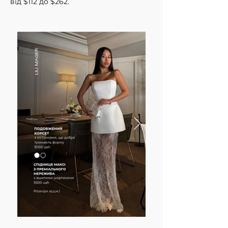
від $112 до $262.